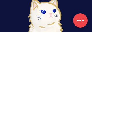
rituels, retraites, ateliers, tarot
Librairie de cartomancie située en bordure
Ouest du Brabant Wallon, en Belgique