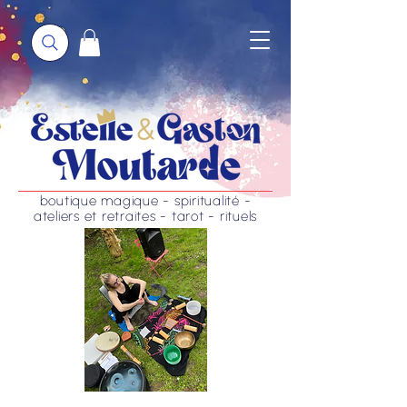
boutique magique - spiritualité -
ateliers et retraites - tarot - rituels