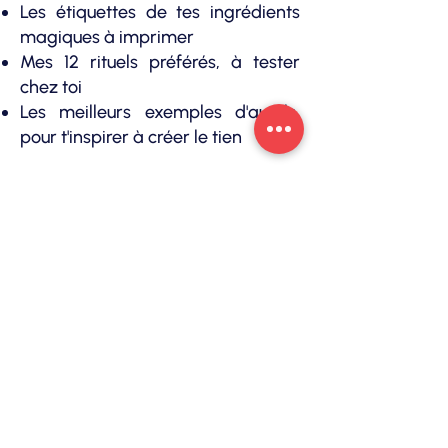
Les étiquettes de tes ingrédients
magiques à imprimer
Mes 12 rituels préférés, à tester
chez toi
Les meilleurs exemples d'autels,
pour t'inspirer à créer le tien
Je sais que ces exemples te
donneront des idées et l’envie de
te lancer... Tu peux suivre ce
programme à ton rythme et y
revenir aussi longtemps que tu le
souhaites. Il est à toi.
N'attends plus, rejoins-moi !
Je suis curieuse