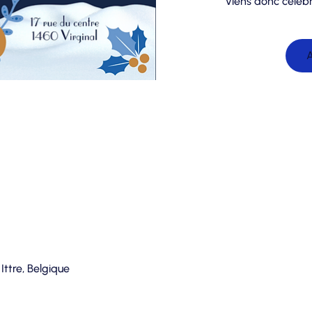
Viens donc célébr
A
 Ittre, Belgique