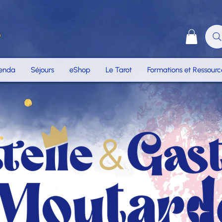
enda
Séjours
eShop
Le Tarot
Formations et Ressourc