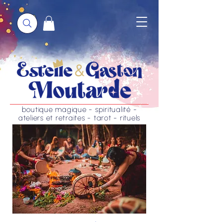
boutique magique - spiritualité -
ateliers et retraites - tarot - rituels