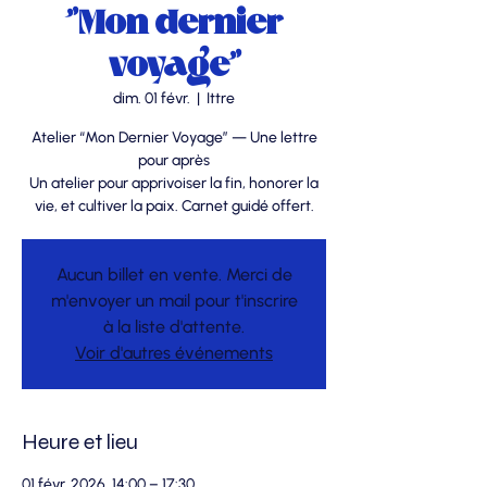
"Mon dernier
voyage"
dim. 01 févr.
  |  
Ittre
Atelier “Mon Dernier Voyage” — Une lettre
pour après
Un atelier pour apprivoiser la fin, honorer la
vie, et cultiver la paix. Carnet guidé offert.
Aucun billet en vente. Merci de
m'envoyer un mail pour t'inscrire
à la liste d'attente.
Voir d'autres événements
Heure et lieu
01 févr. 2026, 14:00 – 17:30