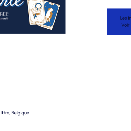
Les i
Voir
 Ittre, Belgique