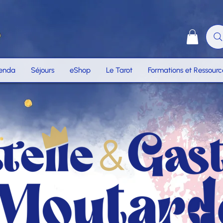
enda
Séjours
eShop
Le Tarot
Formations et Ressourc