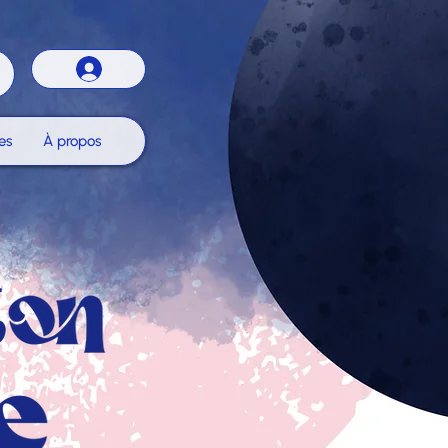
es
À propos