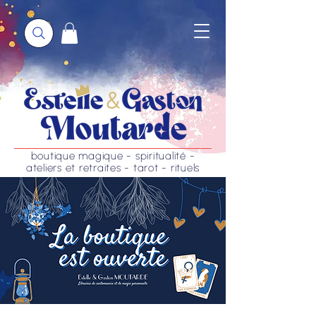
boutique magique - spiritualité -
ateliers et retraites - tarot - rituels