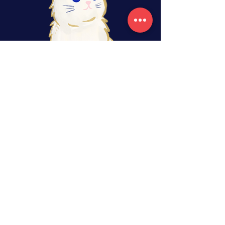
rituels, retraites, ateliers, tarot
Librairie de cartomancie située en bordure
Ouest du Brabant Wallon, en Belgique
estellegastonmoutarde@gmail.com