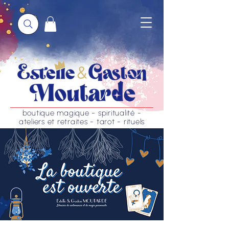
boutique magique - spiritualité -
ateliers et retraites - tarot - rituels