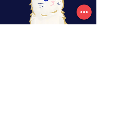
rituels, retraites, ateliers, tarot
Librairie de cartomancie située en bordure
Ouest du Brabant Wallon, en Belgique
estellegastonmoutarde@gmail.com