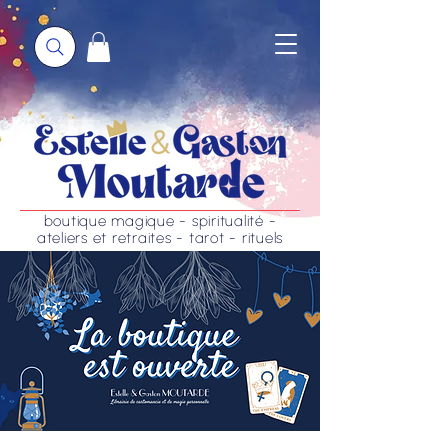
boutique magique - spiritualité -
ateliers et retraites - tarot - rituels