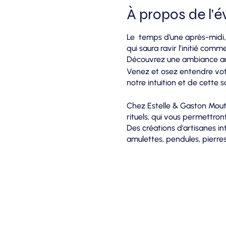
À propos de l'
Le temps d’une après-midi, 
qui saura ravir l’initié comme 
Découvrez une ambiance aut
Venez et osez entendre votr
notre intuition et de cette
Chez Estelle & Gaston Mouta
rituels, qui vous permettron
Des créations d'artisanes intu
amulettes, pendules, pierres
dans votre épanouissement p
Nous vous attendons nombre
18h00, au 17 rue du centre à
Au plaisir de vous retrouver 
Estelle & Gaston