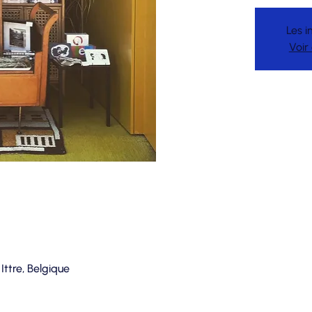
Les i
Voir
 Ittre, Belgique