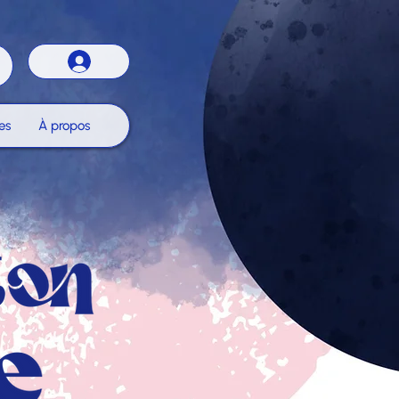
es
À propos