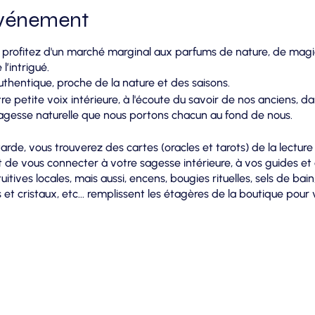
événement
profitez d'un marché marginal aux parfums de nature, de magie 
l’intrigué.
hentique, proche de la nature et des saisons.
e petite voix intérieure, à l'écoute du savoir de nos anciens, 
 sagesse naturelle que nous portons chacun au fond de nous.
rde, vous trouverez des cartes (oracles et tarots) de la lecture
t de vous connecter à votre sagesse intérieure, à vos guides et à
itives locales, mais aussi, encens, bougies rituelles, sels de bain,
 et cristaux, etc... remplissent les étagères de la boutique pour
ersonnel et spirituel.
ux pour découvrir notre assortiment toujours renouvelé, cha
 1460 Virginal-Samme (Ittre).
!