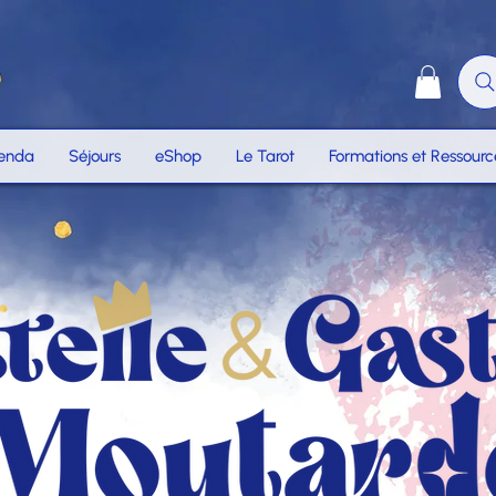
enda
Séjours
eShop
Le Tarot
Formations et Ressourc