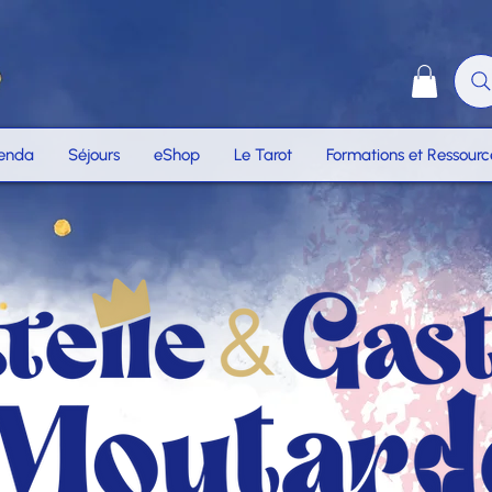
enda
Séjours
eShop
Le Tarot
Formations et Ressourc