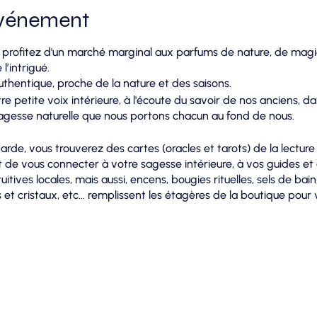
événement
profitez d'un marché marginal aux parfums de nature, de magie 
l’intrigué.
hentique, proche de la nature et des saisons.
e petite voix intérieure, à l'écoute du savoir de nos anciens, 
 sagesse naturelle que nous portons chacun au fond de nous.
rde, vous trouverez des cartes (oracles et tarots) de la lecture
t de vous connecter à votre sagesse intérieure, à vos guides et à
itives locales, mais aussi, encens, bougies rituelles, sels de bain,
 et cristaux, etc... remplissent les étagères de la boutique pour
ersonnel et spirituel.
ux pour découvrir notre assortiment toujours renouvelé, cha
 1460 Virginal-Samme (Ittre).
!