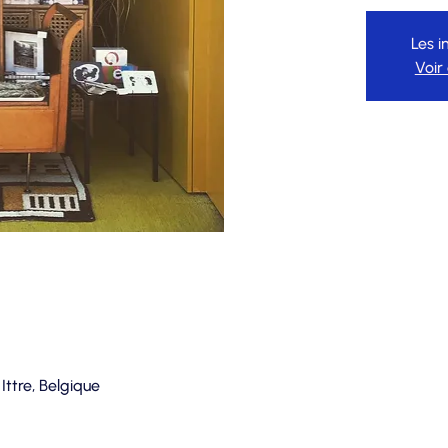
Les i
Voir
 Ittre, Belgique