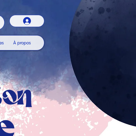
es
À propos