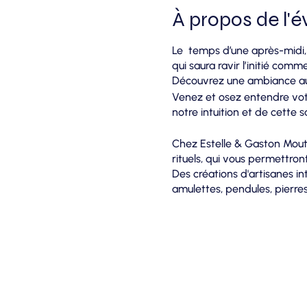
À propos de l'
Le temps d’une après-midi, 
qui saura ravir l’initié comme 
Découvrez une ambiance aut
Venez et osez entendre votr
notre intuition et de cette
Chez Estelle & Gaston Mouta
rituels, qui vous permettron
Des créations d'artisanes intu
amulettes, pendules, pierres
dans votre épanouissement p
Nous vous attendons nombre
18h00, au 17 rue du centre à
Au plaisir de vous retrouver 
Estelle & Gaston