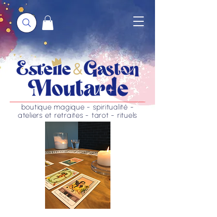
boutique magique - spiritualité -
ateliers et retraites - tarot - rituels