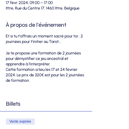
17 févr. 2024, 09:00 – 17:00
Ittre, Rue du Centre 17, 1460 Ittre, Belgique
À propos de l'événement
Et si tu t'offrais un moment sacré pour toi : 2
journées pour t'initier au Tarot...
Je te propose une formation de 2 journées
pour démystifier ce jeu ancestral et
apprendre à l'interpréter.
Cette formation a lieu les 17 et 24 février
2024. Le prix de 320€ est pour les 2 journées
de formation.
PROGRAMME DE LA FORMATION :
Billets
- Accueil dès 9 heures -
Jour 1 en matinée
(de 9h30 à 12h30)
Vente expirée
Atelier 1 : Les arcanes majeurs
--> Ces 22 lames du Tarot sont les cartes aux