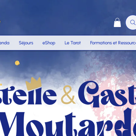
enda
Séjours
eShop
Le Tarot
Formations et Ressourc