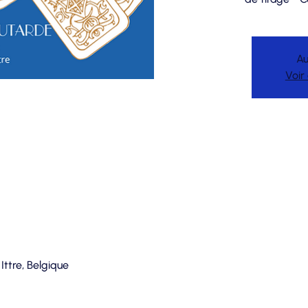
Au
Voir
 Ittre, Belgique