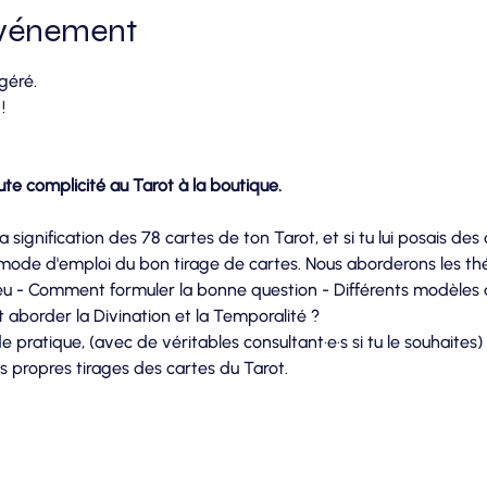
événement
géré.
!
oute complicité au Tarot à la boutique.
 signification des 78 cartes de ton Tarot, et si tu lui posais des
e mode d'emploi du bon tirage de cartes. Nous aborderons les th
u - Comment formuler la bonne question - Différents modèles de
 aborder la Divination et la Temporalité ?
 de pratique, (avec de véritables consultant·e·s si tu le souhaite
s propres tirages des cartes du Tarot.