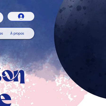
es
À propos