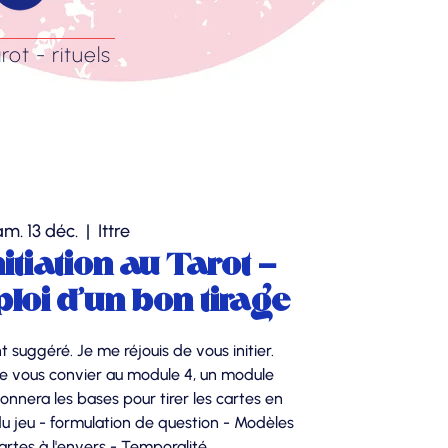
rot - rituels
am. 13 déc.
  |  
Ittre
nitiation au Tarot -
loi d'un bon tirage
 suggéré. Je me réjouis de vous initier.
 de vous convier au module 4, un module
onnera les bases pour tirer les cartes en
u jeu - formulation de question - Modèles
artes à l'envers - Temporalité