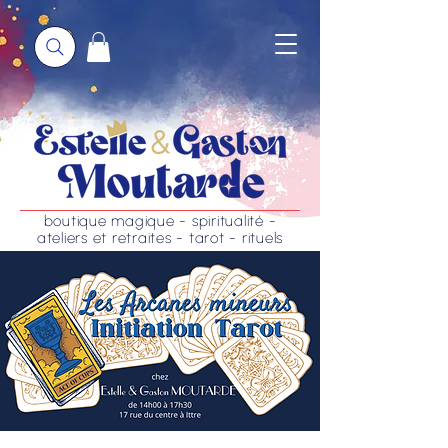
boutique magique - spiritualité -
ateliers et retraites - tarot - rituels