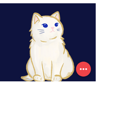
suites du Tarot et comprendre la
numérologie propre à ce jeu particulier.
Grâce à ces 2 clés essentielles, tu pourras
attribuer au moins un mot clé à chacun dans
40 arcanes mineurs.
Sympa, non?
Tu peux prendre
ton Tarot
avec toi, ou utiliser
l'un des miens.
Tu repartiras avec un livret de notes.
À QUI S'ADRESSE CET ATELIER ?
Cette initiation s'adresse aux participants qui
ont suivi le "Module 1 : Les arcanes majeurs",
ou aux Pratiquants du Tarot de Marseille qui
les maîtrisent déjà et qui veulent
appréhender les mineurs.
Mais surtout à toutes celles et ceux qui
veulent développer leur intuition - ce don
naturel sous-exploité, et pourtant si utile de
nos jours !
rituels, retraites, ateliers, tarot
POUR QUOI ?
Le Tarot te permet de questionner la