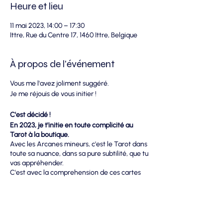
Heure et lieu
11 mai 2023, 14:00 – 17:30
Ittre, Rue du Centre 17, 1460 Ittre, Belgique
À propos de l'événement
Vous me l'avez joliment suggéré.
Je me réjouis de vous initier !
C'est décidé !
En 2023, je t'initie en toute complicité au
Tarot à la boutique.
Avec les Arcanes mineurs, c'est le Tarot dans
toute sa nuance, dans sa pure subtilité, que tu
vas appréhender.
C'est avec la comprehension de ces cartes
mineures que tu prends conscience que cet
outil pourra vraiment t'accompagner durant
toute une vie !
On va ensemble découvrir l'énergie des 4