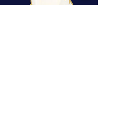
rituels, retraites, ateliers, tarot
Librairie de cartomancie située en bordure
Ouest du Brabant Wallon, en Belgique
estellegastonmoutarde@gmail.com
T. +32 (0) 498/071 220
17/1 rue du centre - 1460 Virginal
Suivez-nous sur