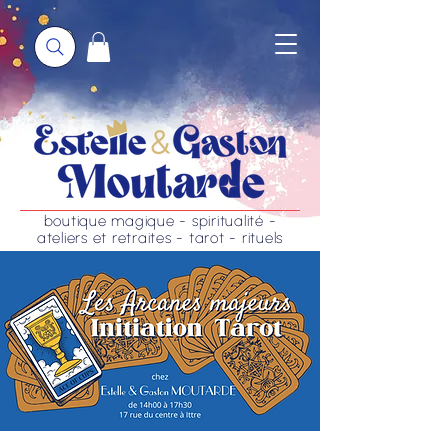
boutique magique - spiritualité -
ateliers et retraites - tarot - rituels