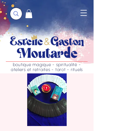
boutique magique - spiritualité -
ateliers et retraites - tarot - rituels