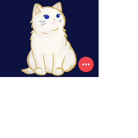
rituels, retraites, ateliers, tarot
Librairie de cartomancie située en bordure